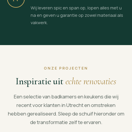
Wij leveren spic en span op, lopen alles met u
na en geven u garantie op zowel materiaal als
vakwerk.
ONZE PROJECTEN
Inspiratie uit
echte renovaties
Een selectie van badkamers en keukens die wij
recent voor klanten in Utrecht en omstreken
hebben gerealiseerd. Sleep de schuif hieronder om
de transformatie zelf te ervaren.