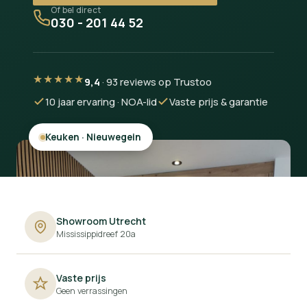
Of bel direct
030 - 201 44 52
★★★★★
9,4
· 93 reviews op Trustoo
10 jaar ervaring · NOA-lid
Vaste prijs & garantie
Badkamer · Zeist
Showroom Utrecht
Mississippidreef 20a
Vaste prijs
Geen verrassingen