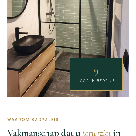
9
JAAR IN BEDRIJF
WAAROM BADPALEIS
Vakmanschap dat u
terugziet
in