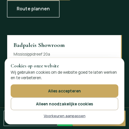
Route plannen
Badpaleis Showroom
Mississippidreef 20a
3565 BV Utrecht
Cookies op onze website
Op afspraak geopend
Wij gebruiken cookies om de website goed te laten werken
en te verbeteren.
Alles accepteren
Alleen noodzakelijke cookies
Voorkeuren aanpassen
Bel direct
Gratis offerte