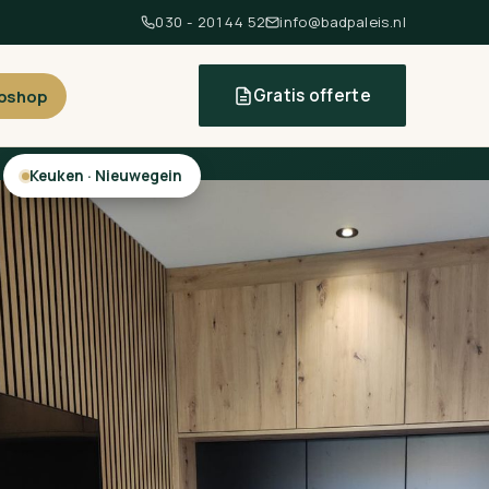
030 - 201 44 52
info@badpaleis.nl
Gratis offerte
bshop
Keuken · Nieuwegein