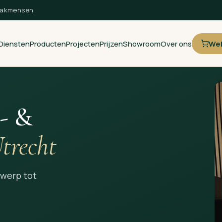
vakmensen
Diensten
Producten
Projecten
Prijzen
Showroom
Over ons
We
- &
trecht
twerp tot