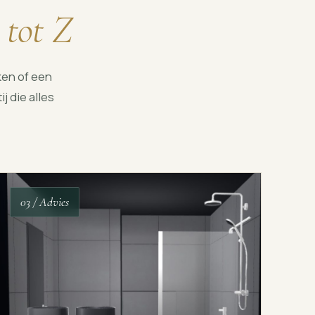
 tot Z
en of een
j die alles
03 / Advies