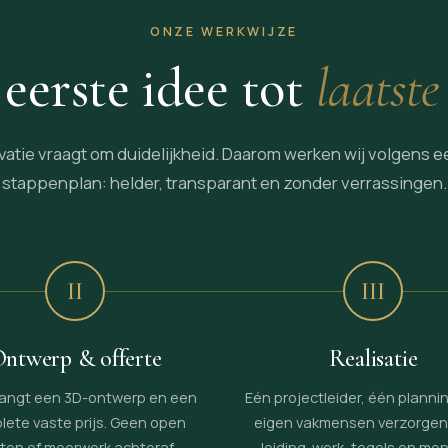
ONZE WERKWIJZE
eerste idee tot
laatste
atie vraagt om duidelijkheid. Daarom werken wij volgens e
stappenplan: helder, transparant en zonder verrassingen.
II
III
ntwerp & offerte
Realisatie
angt een 3D-ontwerp en een
Eén projectleider, één planni
lete vaste prijs. Geen open
eigen vakmensen verzorgen 
ten of meerwerk achteraf.
leiding-werk, tegels en mo