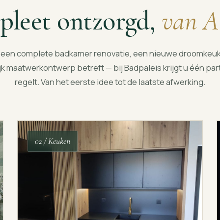
leet ontzorgd,
van A
u een complete badkamer renovatie, een nieuwe droomkeuk
k maatwerkontwerp betreft — bij Badpaleis krijgt u één parti
regelt. Van het eerste idee tot de laatste afwerking.
02 / Keuken