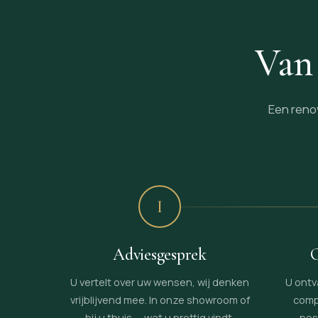
Van 
Een renov
I
Adviesgesprek
O
U vertelt over uw wensen, wij denken
U ontv
vrijblijvend mee. In onze showroom of
comp
bij u thuis — wat u prettig vindt.
pos