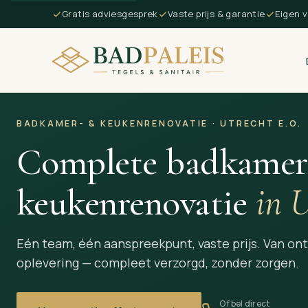
Gratis adviesgesprek
Vaste prijs & garantie
Eigen 
BADKAMER- & KEUKENRENOVATIE · UTRECHT E.O.
Complete badkamer
keukenrenovatie
in U
Eén team, één aanspreekpunt, vaste prijs. Van on
oplevering — compleet verzorgd, zonder zorgen.
Of bel direct