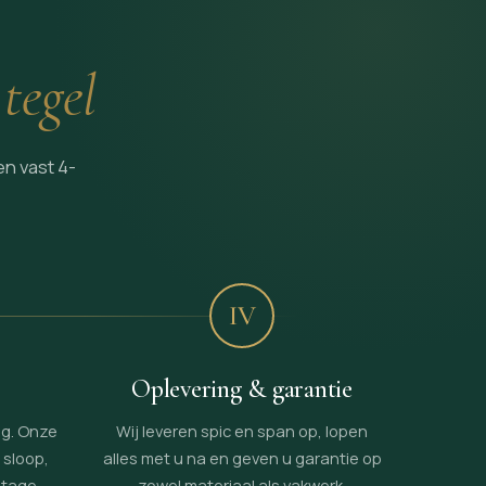
 tegel
en vast 4-
IV
Oplevering & garantie
ng. Onze
Wij leveren spic en span op, lopen
sloop,
alles met u na en geven u garantie op
ntage.
zowel materiaal als vakwerk.