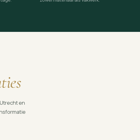
ties
 Utrecht en
ansformatie