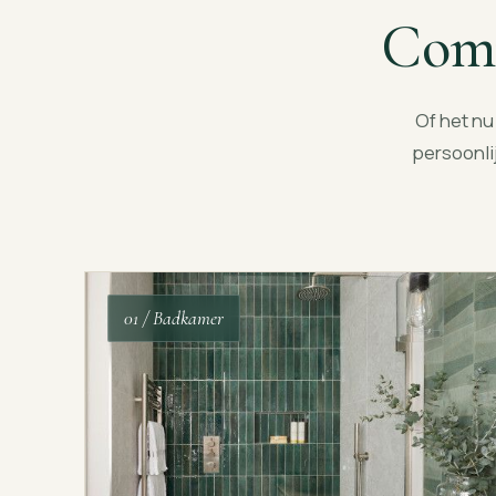
Comp
Of het n
persoonlij
01 / Badkamer