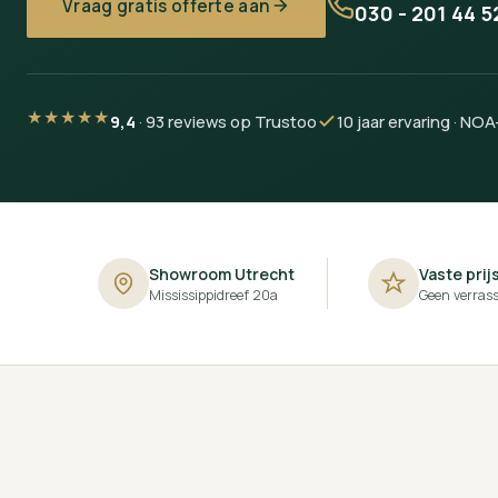
Vraag gratis offerte aan
030 - 201 44 5
★★★★★
9,4
· 93 reviews op Trustoo
10 jaar ervaring · NOA-
Showroom Utrecht
Vaste prij
Mississippidreef 20a
Geen verras