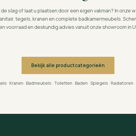
n de slag of laat u plaatsen door een eigen vakman? In onze 
nitair, tegels, kranen en complete badkamermeubels. Scherp
eubels
Kranen
en voorraad en deskundig advies vanuit onze showroom in U
 in webshop
Bekijk in webshop
Bekijk alle productcategorieën
gels · Kranen · Badmeubels · Toiletten · Baden · Spiegels · Radiatoren