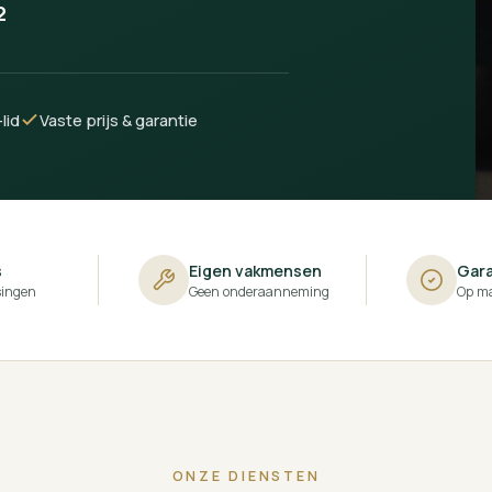
2
lid
Vaste prijs & garantie
s
Eigen vakmensen
Gara
singen
Geen onderaanneming
Op ma
ONZE DIENSTEN