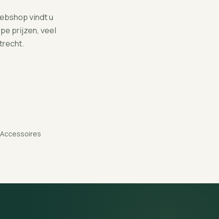
webshop vindt u
e prijzen, veel
Douche
trecht.
Bekijk in webshop
 · Accessoires