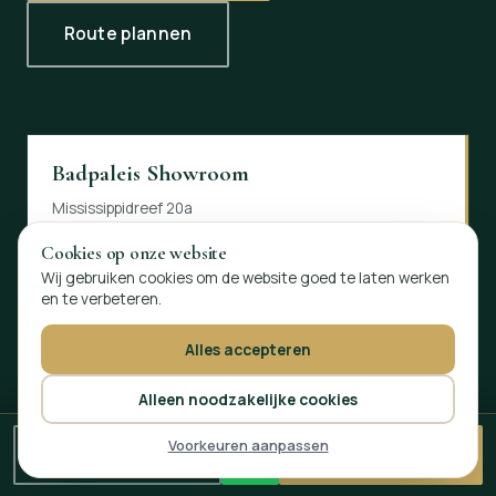
Route plannen
Badpaleis Showroom
Mississippidreef 20a
3565 BV Utrecht
Cookies op onze website
Op afspraak geopend
Wij gebruiken cookies om de website goed te laten werken
en te verbeteren.
Alles accepteren
Alleen noodzakelijke cookies
Voorkeuren aanpassen
Bel direct
Gratis offerte