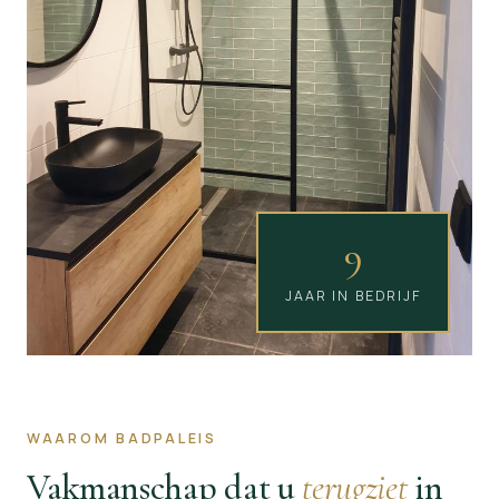
9
JAAR IN BEDRIJF
WAAROM BADPALEIS
Vakmanschap dat u
terugziet
in