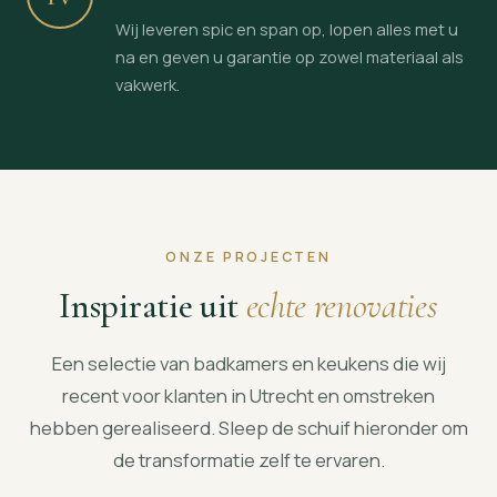
Wij leveren spic en span op, lopen alles met u
na en geven u garantie op zowel materiaal als
vakwerk.
ONZE PROJECTEN
Inspiratie uit
echte renovaties
Een selectie van badkamers en keukens die wij
recent voor klanten in Utrecht en omstreken
hebben gerealiseerd. Sleep de schuif hieronder om
de transformatie zelf te ervaren.