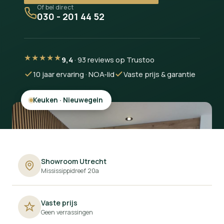
Of bel direct
030 - 201 44 52
★★★★★
9,4
· 93 reviews op Trustoo
10 jaar ervaring · NOA-lid
Vaste prijs & garantie
Badkamer · Zeist
Showroom Utrecht
Mississippidreef 20a
Vaste prijs
Geen verrassingen